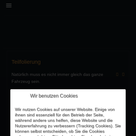
HOME
Teilfolierung
FOLIERUNG
Natürlich muss es nicht immer gleich das ganze
Vollfolierung
Fahrzeug sein.
Teilfolierung
Genauso leicht lassen sich kleine Akzente setzen mit der
Kosten
Wir benutzen Cookies
Folierung von
BESCHRIFTUNG
Wir nutzen Cookies auf unserer Website. Einige von
Motorhaube
Plottschriften
ihnen sind essenziell für den Betrieb der Seite,
Dach
während andere uns helfen, diese Website und die
Digitaldrucke
Spiegelkappen
Nutzererfahrung zu verbessern (Tracking Cookies). Sie
Bonnet-Stripes
können selbst entscheiden, ob Sie die Cookies
Möbel & Objekte
Dekoren